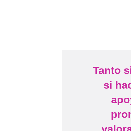
Tanto s
si ha
apo
pro
valor