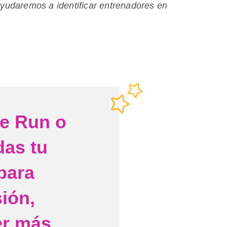
ayudaremos a identificar entrenadores en
he Run o
das tu
para
ión,
er más